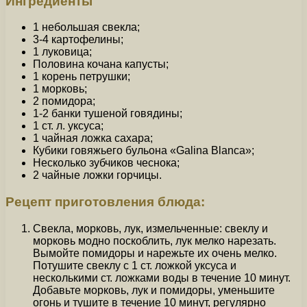
Ингредиенты
1 небольшая свекла;
3-4 картофелины;
1 луковица;
Половина кочана капусты;
1 корень петрушки;
1 морковь;
2 помидора;
1-2 банки тушеной говядины;
1 ст. л. уксуса;
1 чайная ложка сахара;
Кубики говяжьего бульона «Galina Blanca»;
Несколько зубчиков чеснока;
2 чайные ложки горчицы.
Рецепт приготовления блюда:
Свекла, морковь, лук, измельченные: свеклу и
морковь модно поскоблить, лук мелко нарезать.
Вымойте помидоры и нарежьте их очень мелко.
Потушите свеклу с 1 ст. ложкой уксуса и
несколькими ст. ложками воды в течение 10 минут.
Добавьте морковь, лук и помидоры, уменьшите
огонь и тушите в течение 10 минут, регулярно