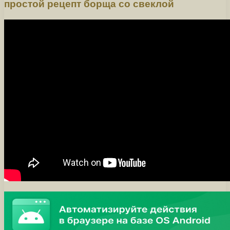
простой рецепт борща со свеклой