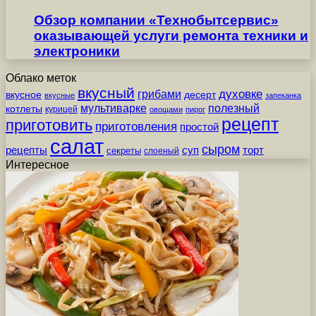
Обзор компании «Технобытсервис»
оказывающей услуги ремонта техники и
электроники
Облако меток
вкусный
грибами
духовке
вкусное
десерт
вкусные
запеканка
мультиварке
полезный
котлеты
курицей
овощами
пирог
рецепт
приготовить
приготовления
простой
салат
сыром
рецепты
суп
торт
секреты
слоеный
Интересное