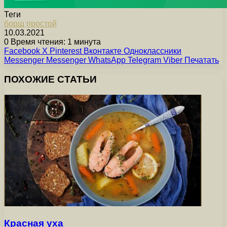
Теги
борщ
простой
10.03.2021
0
Время чтения: 1 минута
Facebook
X
Pinterest
Вконтакте
Одноклассники
Messenger
Messenger
WhatsApp
Telegram
Viber
Печатать
ПОХОЖИЕ СТАТЬИ
Красная уха