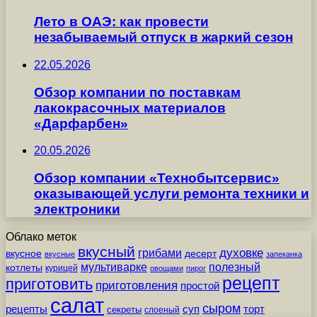
Лето в ОАЭ: как провести
незабываемый отпуск в жаркий сезон
22.05.2026
Обзор компании по поставкам
лакокрасочных материалов
«Дарфарбен»
20.05.2026
Обзор компании «Технобытсервис»
оказывающей услуги ремонта техники и
электроники
Облако меток
вкусный
грибами
духовке
вкусное
десерт
вкусные
запеканка
мультиварке
полезный
котлеты
курицей
овощами
пирог
рецепт
приготовить
приготовления
простой
салат
сыром
рецепты
суп
торт
секреты
слоеный