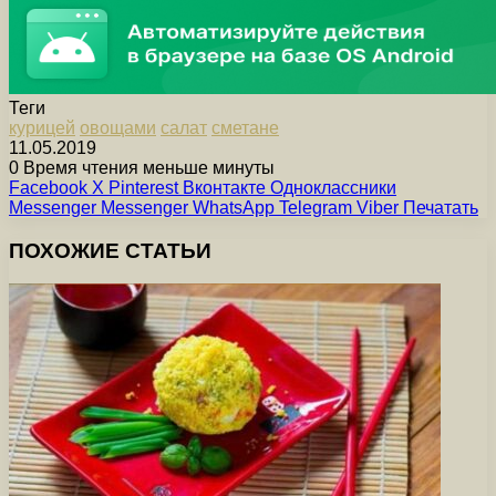
Теги
курицей
овощами
салат
сметане
11.05.2019
0
Время чтения меньше минуты
Facebook
X
Pinterest
Вконтакте
Одноклассники
Messenger
Messenger
WhatsApp
Telegram
Viber
Печатать
ПОХОЖИЕ СТАТЬИ