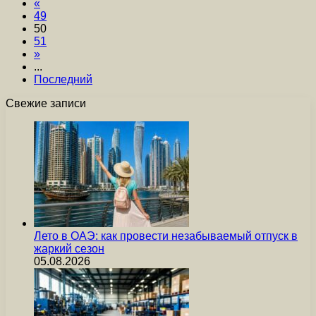
«
49
50
51
»
...
Последний
Свежие записи
Лето в ОАЭ: как провести незабываемый отпуск в
жаркий сезон
05.08.2026