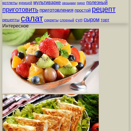
мультиварке
полезный
котлеты
курицей
овощами
пирог
рецепт
приготовить
приготовления
простой
салат
сыром
рецепты
суп
торт
секреты
слоеный
Интересное