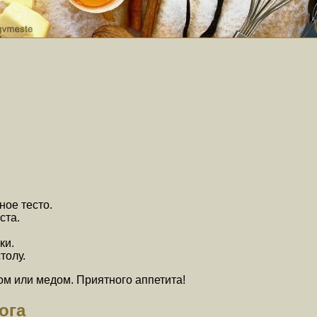
ное тесто.
ста.
ки.
толу.
ом или медом. Приятного аппетита!
ога