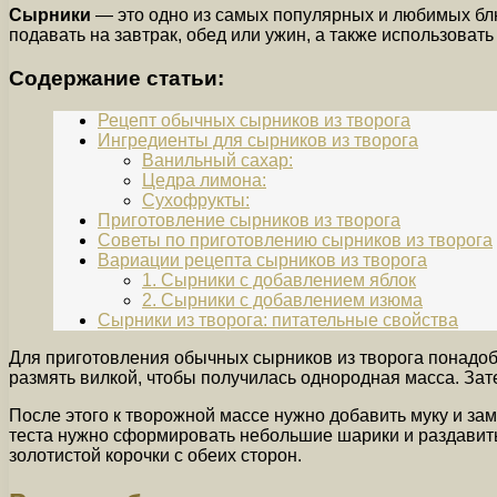
Сырники
— это одно из самых популярных и любимых блю
подавать на завтрак, обед или ужин, а также использоват
Содержание статьи:
Рецепт обычных сырников из творога
Ингредиенты для сырников из творога
Ванильный сахар:
Цедра лимона:
Сухофрукты:
Приготовление сырников из творога
Советы по приготовлению сырников из творога
Вариации рецепта сырников из творога
1. Сырники с добавлением яблок
2. Сырники с добавлением изюма
Сырники из творога: питательные свойства
Для приготовления обычных сырников из творога понадобят
размять вилкой, чтобы получилась однородная масса. Зат
После этого к творожной массе нужно добавить муку и зам
теста нужно сформировать небольшие шарики и раздавить
золотистой корочки с обеих сторон.