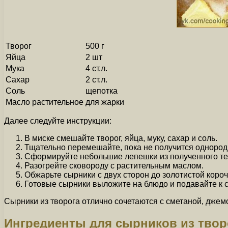
Творог
500 г
Яйца
2 шт
Мука
4 ст.л.
Сахар
2 ст.л.
Соль
щепотка
Масло растительное
для жарки
Далее следуйте инструкции:
В миске смешайте творог, яйца, муку, сахар и соль.
Тщательно перемешайте, пока не получится однород
Сформируйте небольшие лепешки из полученного те
Разогрейте сковороду с растительным маслом.
Обжарьте сырники с двух сторон до золотистой короч
Готовые сырники выложите на блюдо и подавайте к с
Сырники из творога отлично сочетаются с сметаной, джем
Ингредиенты для сырников из твор