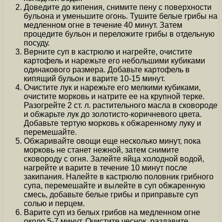
Доведите до кипения, снимите пену с поверхности
бульона и уменьшите огонь. Тушите белые грибы на
медленном огне в течение 40 минут. Затем
процедите бульон и переложите грибы в отдельную
посуду.
Верните суп в кастрюлю и нагрейте, очистите
картофель и нарежьте его небольшими кубиками
одинакового размера. Добавьте картофель в
кипящий бульон и варите 10-15 минут.
Очистите лук и нарежьте его мелкими кубиками,
очистите морковь и натрите ее на крупной терке.
Разогрейте 2 ст. л. растительного масла в сковороде
и обжарьте лук до золотисто-коричневого цвета.
Добавьте тертую морковь к обжаренному луку и
перемешайте.
Обжаривайте овощи еще несколько минут, пока
морковь не станет нежной, затем снимите
сковороду с огня. Залейте яйца холодной водой,
нагрейте и варите в течение 10 минут после
закипания. Налейте в кастрюлю половник грибного
супа, перемешайте и вылейте в суп обжаренную
смесь, добавьте белые грибы и приправьте суп
солью и перцем.
Варите суп из белых грибов на медленном огне
около 5-7 минут. Очистите чеснок, раздавите