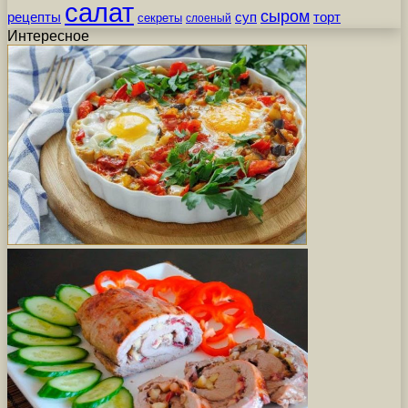
салат
сыром
рецепты
суп
торт
секреты
слоеный
Интересное