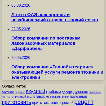
05.08.2026
Лето в ОАЭ: как провести
незабываемый отпуск в жаркий сезон
22.05.2026
Обзор компании по поставкам
лакокрасочных материалов
«Дарфарбен»
20.05.2026
Обзор компании «Технобытсервис»
оказывающей услуги ремонта техники и
электроники
Облако меток
вкусный
грибами
духовке
вкусное
десерт
вкусные
запеканка
мультиварке
полезный
котлеты
курицей
овощами
пирог
рецепт
приготовить
приготовления
простой