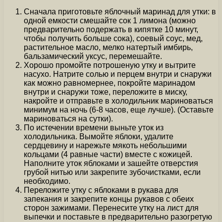
Сначала приготовьте яблочный маринад для утки: в
одной емкости смешайте сок 1 лимона (можно
предварительно подержать в кипятке 10 минут,
чтобы получить больше сока), соевый соус, мед,
растительное масло, мелко натертый имбирь,
бальзамический уксус, перемешайте.
Хорошо промойте потрошеную утку и вытрите
насухо. Натрите солью и перцем внутри и снаружи
как можно равномернее, покройте маринадом
внутри и снаружи тоже, переложите в миску,
накройте и отправьте в холодильник мариноваться
минимум на ночь (6-8 часов, еще лучше). (Оставьте
мариноваться на сутки).
По истечении времени выньте уток из
холодильника. Вымойте яблоки, удалите
сердцевину и нарежьте мякоть небольшими
кольцами (4 равные части) вместе с кожицей.
Наполните уток яблоками и зашейте отверстия
грубой нитью или закрепите зубочистками, если
необходимо.
Переложите утку с яблоками в рукава для
запекания и закрепите концы рукавов с обеих
сторон зажимами. Перенесите утку на лист для
выпечки и поставьте в предварительно разогретую