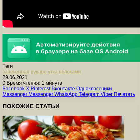
Теги
запеченная
рукаве
утка
яблоками
29.06.2021
0
Время чтения: 1 минута
Facebook
X
Pinterest
Вконтакте
Одноклассники
Messenger
Messenger
WhatsApp
Telegram
Viber
Печатать
ПОХОЖИЕ СТАТЬИ