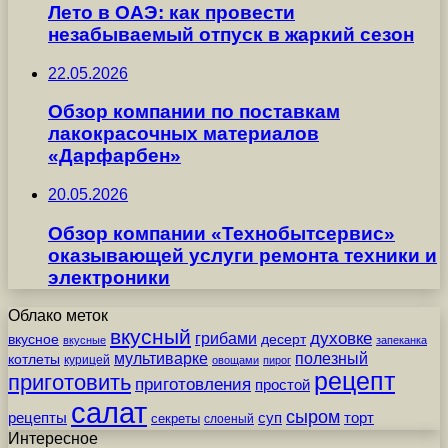
Лето в ОАЭ: как провести
незабываемый отпуск в жаркий сезон
22.05.2026
Обзор компании по поставкам
лакокрасочных материалов
«Дарфарбен»
20.05.2026
Обзор компании «Технобытсервис»
оказывающей услуги ремонта техники и
электроники
Облако меток
вкусный
грибами
духовке
вкусное
десерт
вкусные
запеканка
мультиварке
полезный
котлеты
курицей
овощами
пирог
рецепт
приготовить
приготовления
простой
салат
сыром
рецепты
суп
торт
секреты
слоеный
Интересное