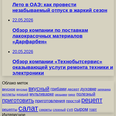
Лето в ОАЭ: как провести
незабываемый отпуск в жаркий сезон
22.05.2026
Обзор компании по поставкам
лакокрасочных материалов
«Дарфарбен»
20.05.2026
Обзор компании «Технобытсервис»
оказывающей услуги ремонта техники и
электроники
Облако меток
вкусный
грибами
духовке
вкусное
десерт
вкусные
запеканка
мультиварке
полезный
котлеты
курицей
овощами
пирог
рецепт
приготовить
приготовления
простой
салат
сыром
рецепты
суп
торт
секреты
слоеный
Интересное