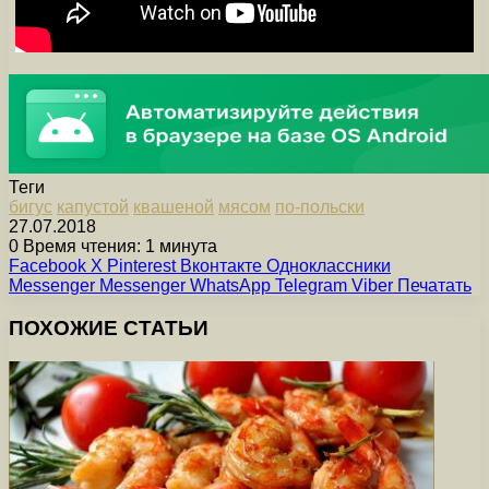
Теги
бигус
капустой
квашеной
мясом
по-польски
27.07.2018
0
Время чтения: 1 минута
Facebook
X
Pinterest
Вконтакте
Одноклассники
Messenger
Messenger
WhatsApp
Telegram
Viber
Печатать
ПОХОЖИЕ СТАТЬИ