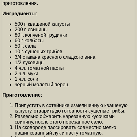
приготовления.
Ингредиенты:
500 г. квашеной капусты
200 г. свинины
80 г. копченой грудинки
60 г колбасы
50 г. сала
10 г. сушеных грибов
3/4 стакана красного сладкого вина
1/2 луковицы
4 ч.л. томатной пасты
2 ч.л. муки
1 ч.л. соли
чёрный молотый перец
Приготовление:
Припустить в сотейнике измельченную квашеную
капусту, отварить до готовности сушеные грибы.
Раздельно обжарить нарезанную кусочками
свинину, после этого порезанное сало.
На сковороде пассировать совместно мелко
нашинкованный лук и пасту томатную.