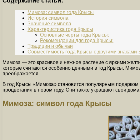
Содержание статьи:
Мимоза: символ года Крысы
История символа
Значение символа
Характеристика года Крысы
Основные черты года Крысы:
Рекомендации для года Крысы:
Традиции и обычаи
Совместимость года Крысы с другими знаками 
Мимоза — это красивое и нежное растение с яркими желты
которые считаются особенно ценными в год Крысы. Мимоз
преображается.
В год Крысы «Мимоза» становится популярным подарком и 
процветания в новом году. Они также украшают свои дома
Мимоза: символ года Крысы