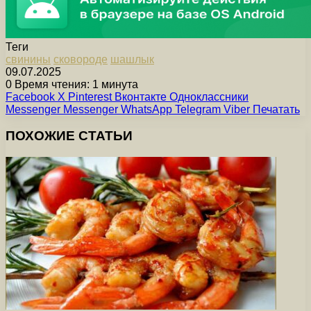
Теги
свинины
сковороде
шашлык
09.07.2025
0
Время чтения: 1 минута
Facebook
X
Pinterest
Вконтакте
Одноклассники
Messenger
Messenger
WhatsApp
Telegram
Viber
Печатать
ПОХОЖИЕ СТАТЬИ