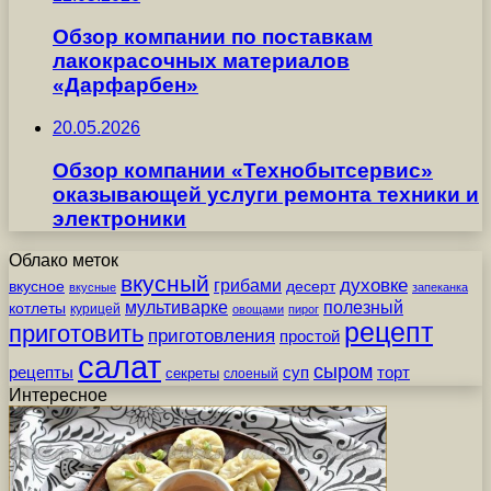
Обзор компании по поставкам
лакокрасочных материалов
«Дарфарбен»
20.05.2026
Обзор компании «Технобытсервис»
оказывающей услуги ремонта техники и
электроники
Облако меток
вкусный
грибами
духовке
вкусное
десерт
вкусные
запеканка
мультиварке
полезный
котлеты
курицей
овощами
пирог
рецепт
приготовить
приготовления
простой
салат
сыром
рецепты
суп
торт
секреты
слоеный
Интересное