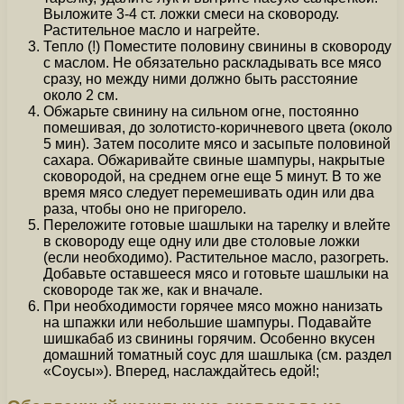
Выложите 3-4 ст. ложки смеси на сковороду.
Растительное масло и нагрейте.
Тепло (!) Поместите половину свинины в сковороду
с маслом. Не обязательно раскладывать все мясо
сразу, но между ними должно быть расстояние
около 2 см.
Обжарьте свинину на сильном огне, постоянно
помешивая, до золотисто-коричневого цвета (около
5 мин). Затем посолите мясо и засыпьте половиной
сахара. Обжаривайте свиные шампуры, накрытые
сковородой, на среднем огне еще 5 минут. В то же
время мясо следует перемешивать один или два
раза, чтобы оно не пригорело.
Переложите готовые шашлыки на тарелку и влейте
в сковороду еще одну или две столовые ложки
(если необходимо). Растительное масло, разогреть.
Добавьте оставшееся мясо и готовьте шашлыки на
сковороде так же, как и вначале.
При необходимости горячее мясо можно нанизать
на шпажки или небольшие шампуры. Подавайте
шишкабаб из свинины горячим. Особенно вкусен
домашний томатный соус для шашлыка (см. раздел
«Соусы»). Вперед, наслаждайтесь едой!;