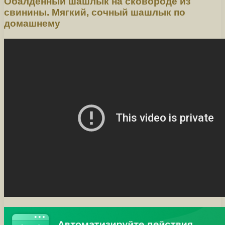
Обалденный шашлык на сковороде из
свинины. Мягкий, сочный шашлык по
домашнему