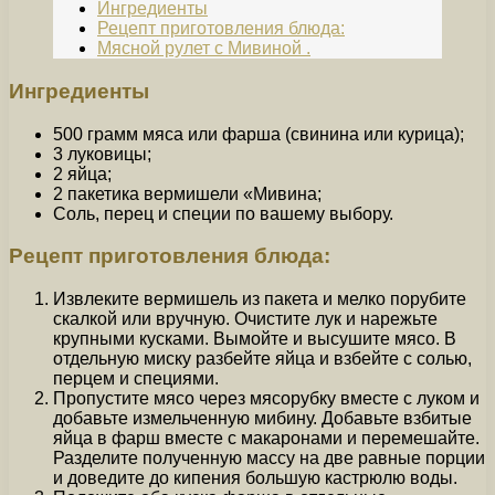
Ингредиенты
Рецепт приготовления блюда:
Мясной рулет с Мивиной .
Ингредиенты
500 грамм мяса или фарша (свинина или курица);
3 луковицы;
2 яйца;
2 пакетика вермишели «Мивина;
Соль, перец и специи по вашему выбору.
Рецепт приготовления блюда:
Извлеките вермишель из пакета и мелко порубите
скалкой или вручную. Очистите лук и нарежьте
крупными кусками. Вымойте и высушите мясо. В
отдельную миску разбейте яйца и взбейте с солью,
перцем и специями.
Пропустите мясо через мясорубку вместе с луком и
добавьте измельченную мибину. Добавьте взбитые
яйца в фарш вместе с макаронами и перемешайте.
Разделите полученную массу на две равные порции
и доведите до кипения большую кастрюлю воды.