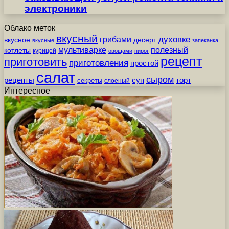
электроники
Облако меток
вкусный
грибами
духовке
вкусное
десерт
вкусные
запеканка
мультиварке
полезный
котлеты
курицей
овощами
пирог
рецепт
приготовить
приготовления
простой
салат
сыром
рецепты
суп
торт
секреты
слоеный
Интересное