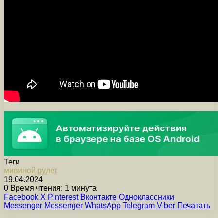
Теги
мивиной
рулет
19.04.2024
0
Время чтения: 1 минута
Facebook
X
Pinterest
Вконтакте
Одноклассники
Messenger
Messenger
WhatsApp
Telegram
Viber
Печатать