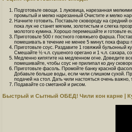
Подготовьте овощи. 1 луковица, нарезанная мелкими
промытый и мелко нарезанный Очистите и мелко наре
Начните готовить. Поставьте сковороду на средний ог
пока лук не станет мягким, золотистым и слегка прозра
молотого кумина. Хорошо перемешайте и готовьте е
Приготовьте 500 г постного говяжьего фарша. Постав
помешивать в течение не менее 5 минут, пока фарш 
Приготовьте соус. Раздавите 1 говяжий бульонный к
Смешайте ½ ч.л. сушеного орегано и 1 ч.л. сахара, с
Медленно кипятите на медленном огне. Доведите все 
помешивайте, чтобы соус не прилипал ко дну сковоро
Приготовьте фасоль. Промойте банку красной фасоли 
Добавьте больше воды, если чили слишком сухой. Пр
подачей на стол. Дать чили настояться очень важно,
Подавайте со сметаной и рисом.
Быстрый и Сытный ОБЕД! Чили кон карне | К