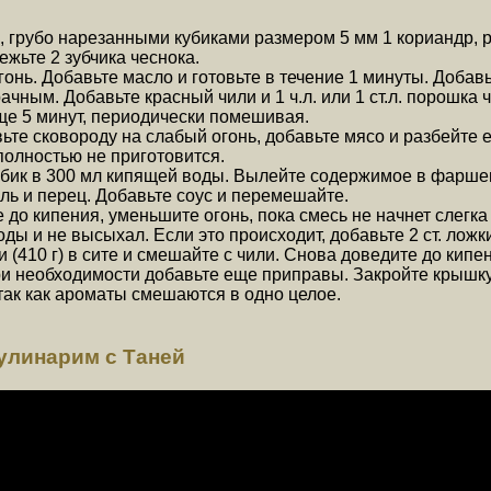
, грубо нарезанными кубиками размером 5 мм 1 кориандр,
жьте 2 зубчика чеснока.
онь. Добавьте масло и готовьте в течение 1 минуты. Добавь
чным. Добавьте красный чили и 1 ч.л. или 1 ст.л. порошка чи
ще 5 минут, периодически помешивая.
ьте сковороду на слабый огонь, добавьте мясо и разбейте 
полностью не приготовится.
убик в 300 мл кипящей воды. Вылейте содержимое в фаршев
оль и перец. Добавьте соус и перемешайте.
до кипения, уменьшите огонь, пока смесь не начнет слегка 
ды и не высыхал. Если это происходит, добавьте 2 ст. ложк
(410 г) в сите и смешайте с чили. Снова доведите до кипен
и необходимости добавьте еще приправы. Закройте крышку,
 так как ароматы смешаются в одно целое.
улинарим с Таней