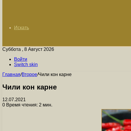
Искать
Суббота , 8 Август 2026
Войти
Switch skin
Главная
/
Второе
/
Чили кон карне
Чили кон карне
12.07.2021
0
Время чтения: 2 мин.