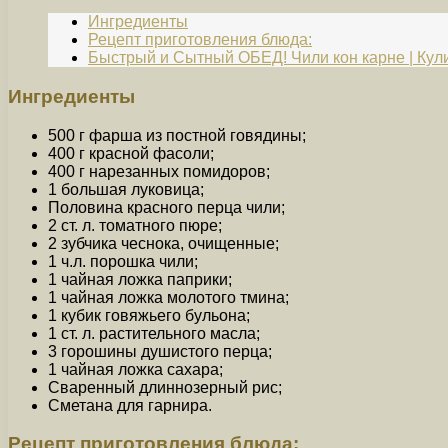
Ингредиенты
Рецепт приготовления блюда:
Быстрый и Сытный ОБЕД! Чили кон карне | Кул
Ингредиенты
500 г фарша из постной говядины;
400 г красной фасоли;
400 г нарезанных помидоров;
1 большая луковица;
Половина красного перца чили;
2 ст. л. томатного пюре;
2 зубчика чеснока, очищенные;
1 ч.л. порошка чили;
1 чайная ложка паприки;
1 чайная ложка молотого тмина;
1 кубик говяжьего бульона;
1 ст. л. растительного масла;
3 горошины душистого перца;
1 чайная ложка сахара;
Сваренный длиннозерный рис;
Сметана для гарнира.
Рецепт приготовления блюда: