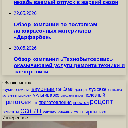
незабываемый отпуск в жаркий сезон
22.05.2026
Обзор компании по поставкам
лакокрасочных материалов
«Дарфарбен»
20.05.2026
Обзор компании «Технобытсервис»
оказывающей услуги ремонта техники и
электроники
Облако меток
вкусный
грибами
духовке
вкусное
десерт
вкусные
запеканка
мультиварке
полезный
котлеты
курицей
овощами
пирог
рецепт
приготовить
приготовления
простой
салат
сыром
рецепты
суп
торт
секреты
слоеный
Интересное