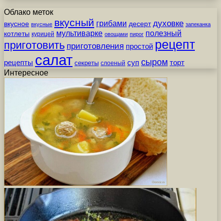
Облако меток
вкусный
грибами
духовке
вкусное
десерт
вкусные
запеканка
мультиварке
полезный
котлеты
курицей
овощами
пирог
рецепт
приготовить
приготовления
простой
салат
сыром
рецепты
суп
торт
секреты
слоеный
Интересное