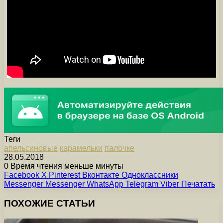
Теги
апельсиновые
карамельки
палочке
28.05.2018
0
Время чтения меньше минуты
Facebook
X
Pinterest
Вконтакте
Одноклассники
Messenger
Messenger
WhatsApp
Telegram
Viber
Печатать
ПОХОЖИЕ СТАТЬИ