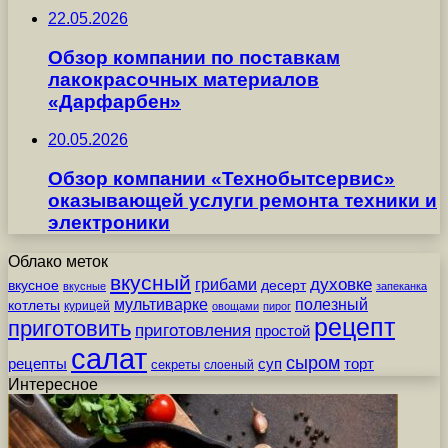
22.05.2026
Обзор компании по поставкам
лакокрасочных материалов
«Дарфарбен»
20.05.2026
Обзор компании «Технобытсервис»
оказывающей услуги ремонта техники и
электроники
Облако меток
вкусный
грибами
духовке
вкусное
десерт
вкусные
запеканка
мультиварке
полезный
котлеты
курицей
овощами
пирог
рецепт
приготовить
приготовления
простой
салат
сыром
рецепты
суп
торт
секреты
слоеный
Интересное