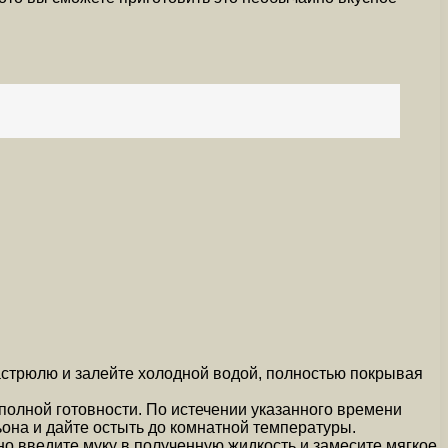
кастрюлю и залейте холодной водой, полностью покрывая
 полной готовности. По истечении указанного времени
ьона и дайте остыть до комнатной температуры.
но введите муку в полученную жидкость и замесите мягкое