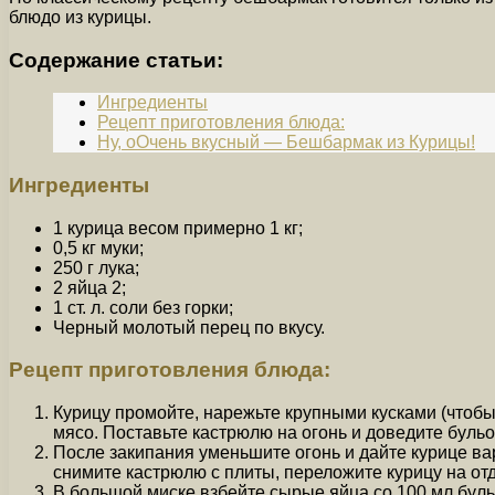
блюдо из курицы.
Содержание статьи:
Ингредиенты
Рецепт приготовления блюда:
Ну, оОчень вкусный — Бешбармак из Курицы!
Ингредиенты
1 курица весом примерно 1 кг;
0,5 кг муки;
250 г лука;
2 яйца 2;
1 ст. л. соли без горки;
Черный молотый перец по вкусу.
Рецепт приготовления блюда:
Курицу промойте, нарежьте крупными кусками (чтобы
мясо. Поставьте кастрюлю на огонь и доведите бульо
После закипания уменьшите огонь и дайте курице вар
снимите кастрюлю с плиты, переложите курицу на отд
В большой миске взбейте сырые яйца со 100 мл буль