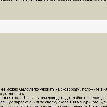
 ее можно было легко уложить на сковороду), положите в 
н до кипения.
иться около 1 часа, затем доведите до слабого кипения до
ельную тарелку, снимите сверху около 100 мл куриного бул
она, солью и взбивайте до полной однородности. Постепен