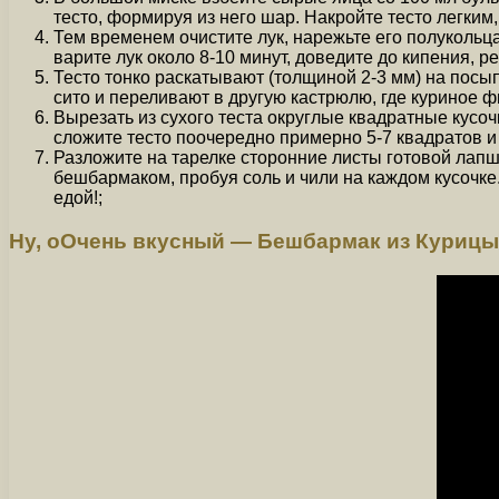
тесто, формируя из него шар. Накройте тесто легким
Тем временем очистите лук, нарежьте его полукольца
варите лук около 8-10 минут, доведите до кипения, 
Тесто тонко раскатывают (толщиной 2-3 мм) на посы
сито и переливают в другую кастрюлю, где куриное ф
Вырезать из сухого теста округлые квадратные кусоч
сложите тесто поочередно примерно 5-7 квадратов и
Разложите на тарелке сторонние листы готовой лапш
бешбармаком, пробуя соль и чили на каждом кусочке
едой!;
Ну, оОчень вкусный — Бешбармак из Курицы