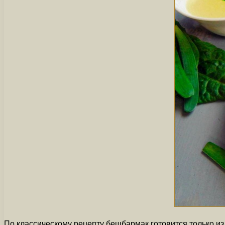
По классическому рецепту бешбармак готовится только из