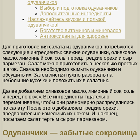
одуванчиков
Выбор и подготовка одуванчиков
Дополнительные ингредиенты
Наслаждайтесь вкусом и пользой
одуванчиков!
Богатство витаминов и минералов
Антиоксиданты для здоровья
Для приготовления салата из одуванчиков потребуются
следующие ингредиенты: свежие одуванчики, оливковое
масло, лимонный сок, соль, перец, грецкие орехи и сыр
пармезан. Салат можно приготовить в несколько простых
шагов. Сначала необходимо вымыть одуванчики и
обсушить их. Затем листья нужно разорвать на
небольшие кусочки и положить их в салатник.
Далее добавляем оливковое масло, лимонный сок, соль
и перец по вкусу. Все ингредиенты тщательно
перемешиваем, чтобы они равномерно распределились
по салату. После этого добавляем грецкие орехи,
предварительно измельчив их ножом. И, наконец,
посыпаем салат тертым сыром пармезаном.
Одуванчики — забытые сокровища