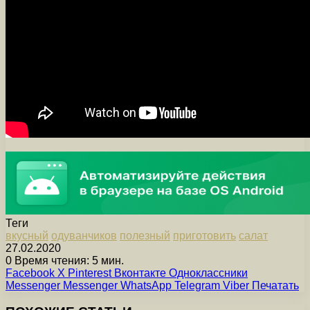
Теги
вкусный
одуванчиков
полезный
приготовить
салат
27.02.2020
0
Время чтения: 5 мин.
Facebook
X
Pinterest
Вконтакте
Одноклассники
Messenger
Messenger
WhatsApp
Telegram
Viber
Печатать