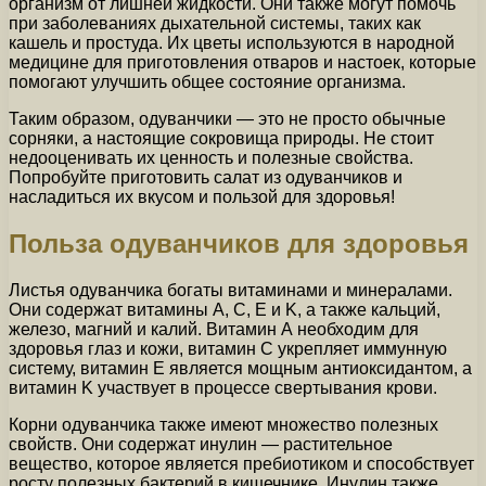
организм от лишней жидкости. Они также могут помочь
при заболеваниях дыхательной системы, таких как
кашель и простуда. Их цветы используются в народной
медицине для приготовления отваров и настоек, которые
помогают улучшить общее состояние организма.
Таким образом, одуванчики — это не просто обычные
сорняки, а настоящие сокровища природы. Не стоит
недооценивать их ценность и полезные свойства.
Попробуйте приготовить салат из одуванчиков и
насладиться их вкусом и пользой для здоровья!
Польза одуванчиков для здоровья
Листья одуванчика богаты витаминами и минералами.
Они содержат витамины А, С, E и K, а также кальций,
железо, магний и калий. Витамин А необходим для
здоровья глаз и кожи, витамин С укрепляет иммунную
систему, витамин E является мощным антиоксидантом, а
витамин K участвует в процессе свертывания крови.
Корни одуванчика также имеют множество полезных
свойств. Они содержат инулин — растительное
вещество, которое является пребиотиком и способствует
росту полезных бактерий в кишечнике. Инулин также