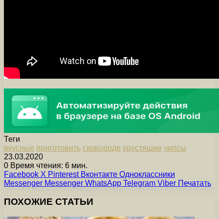
Теги
вкусные
приготовить
сковороде
хрустящие
чипсы
23.03.2020
0
Время чтения: 6 мин.
Facebook
X
Pinterest
Вконтакте
Одноклассники
Messenger
Messenger
WhatsApp
Telegram
Viber
Печатать
ПОХОЖИЕ СТАТЬИ