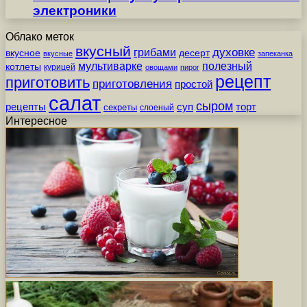
электроники
Облако меток
вкусный
грибами
духовке
вкусное
десерт
вкусные
запеканка
мультиварке
полезный
котлеты
курицей
овощами
пирог
рецепт
приготовить
приготовления
простой
салат
сыром
рецепты
суп
торт
секреты
слоеный
Интересное