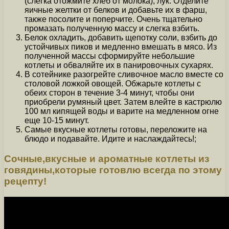
(слегка отожмите хлеб от молока), лук. Отделите
яичные желтки от белков и добавьте их в фарш,
также посолите и поперчите. Очень тщательно
промазать полученную массу и слегка взбить.
Белок охладить, добавить щепотку соли, взбить до
устойчивых пиков и медленно вмешать в мясо. Из
полученной массы сформируйте небольшие
котлеты и обваляйте их в панировочных сухарях.
В сотейнике разогрейте сливочное масло вместе со
столовой ложкой овощей. Обжарьте котлеты с
обеих сторон в течение 3-4 минут, чтобы они
приобрели румяный цвет. Затем влейте в кастрюлю
100 мл кипящей воды и варите на медленном огне
еще 10-15 минут.
Самые вкусные котлеты готовы, переложите на
блюдо и подавайте. Идите и наслаждайтесь!;
Сочные,вкусные и ароматные котлеты из
говядины,которые готовлю всегда по этому
рецепту!