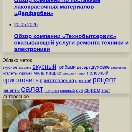
Обзор компании по поставкам
лакокрасочных материалов
«Дарфарбен»
20.05.2026
Обзор компании «Технобытсервис»
оказывающей услуги ремонта техники и
электроники
Облако меток
вкусный
грибами
духовке
вкусное
десерт
вкусные
запеканка
мультиварке
полезный
котлеты
курицей
овощами
пирог
рецепт
приготовить
приготовления
простой
салат
сыром
рецепты
суп
торт
секреты
слоеный
Интересное