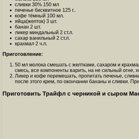
сливки 30% 150 мл
печенье бисквитное 125 г..
кофе тёмный 100 мл.
яйца(желток) 3 шт.
банан 2 шт.
ликер миндальный 2 ст.л.
сахар ванильный 2 ст.л.
крахмал 2 ч.л.
Приготовление:
50 мл молока смешать с желтками, сахаром и крахмал
смесь, все компоненты варить, на не сильный огне,
Ликер и кофе перемешать, пропитать печенье, сливк
после этого крем, по окончании бананы и сливки. П
Приготовить Трайфл с черникой и сыром Мас