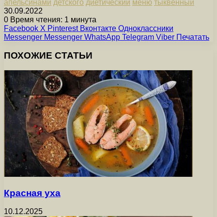
апельсинами
детского
диетический
меню
тыквенный
30.09.2022
0
Время чтения: 1 минута
Facebook
X
Pinterest
Вконтакте
Одноклассники
Messenger
Messenger
WhatsApp
Telegram
Viber
Печатать
ПОХОЖИЕ СТАТЬИ
Красная уха
10.12.2025