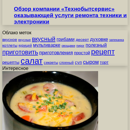
Обзор компании «Технобытсервис»
оказывающей услуги ремонта техники и
электроники
Облако меток
вкусный
грибами
духовке
вкусное
десерт
вкусные
запеканка
мультиварке
полезный
котлеты
курицей
овощами
пирог
рецепт
приготовить
приготовления
простой
салат
сыром
рецепты
суп
торт
секреты
слоеный
Интересное