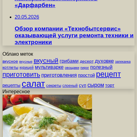
«Дарфарбен»
20.05.2026
Обзор компании «Технобытсервис»
оказывающей услуги ремонта техники и
электроники
Облако меток
вкусный
грибами
духовке
вкусное
десерт
вкусные
запеканка
мультиварке
полезный
котлеты
курицей
овощами
пирог
рецепт
приготовить
приготовления
простой
салат
сыром
рецепты
суп
торт
секреты
слоеный
Интересное