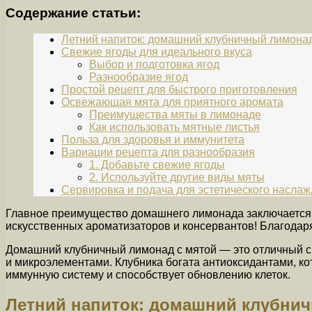
Содержание статьи:
Летний напиток: домашний клубничный лимонад
Свежие ягоды для идеального вкуса
Выбор и подготовка ягод
Разнообразие ягод
Простой рецепт для быстрого приготовления
Освежающая мята для приятного аромата
Преимущества мяты в лимонаде
Как использовать мятные листья
Польза для здоровья и иммунитета
Вариации рецепта для разнообразия
1. Добавьте свежие ягоды
2. Используйте другие виды мяты
Сервировка и подача для эстетического насла
Главное преимущество домашнего лимонада заключается в
искусственных ароматизаторов и консервантов! Благодаря
Домашний клубничный лимонад с мятой — это отличный сп
и микроэлементами. Клубника богата антиоксидантами, к
иммунную систему и способствует обновлению клеток.
Летний напиток: домашний клубни