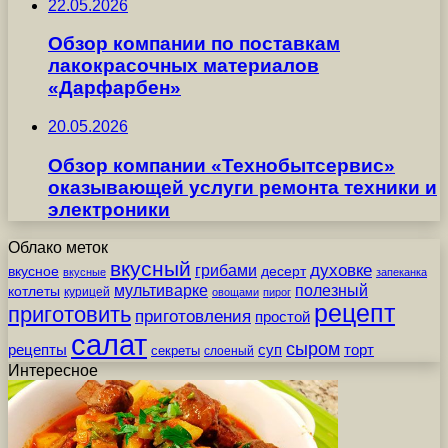
22.05.2026
Обзор компании по поставкам
лакокрасочных материалов
«Дарфарбен»
20.05.2026
Обзор компании «Технобытсервис»
оказывающей услуги ремонта техники и
электроники
Облако меток
вкусный
грибами
духовке
вкусное
десерт
вкусные
запеканка
мультиварке
полезный
котлеты
курицей
овощами
пирог
рецепт
приготовить
приготовления
простой
салат
сыром
рецепты
суп
торт
секреты
слоеный
Интересное