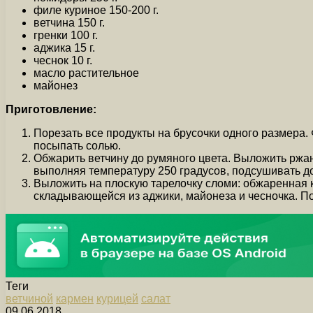
филе куриное 150-200 г.
ветчина 150 г.
гренки 100 г.
аджика 15 г.
чеснок 10 г.
масло растительное
майонез
Приготовление:
Порезать все продукты на брусочки одного размера.
посыпать солью.
Обжарить ветчину до румяного цвета. Выложить ржан
выполняя температуру 250 градусов, подсушивать д
Выложить на плоскую тарелочку сломи: обжаренная к
складывающейся из аджики, майонеза и чесночка. П
Теги
ветчиной
кармен
курицей
салат
09.06.2018