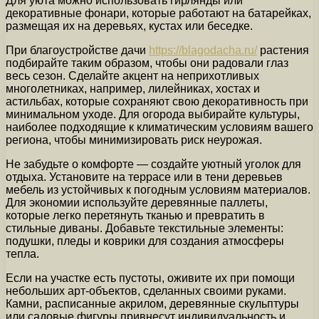
Для уюта можно использовать гирлянды или
декоративные фонари, которые работают на батарейках,
размещая их на деревьях, кустах или беседке.
При благоустройстве дачи
https://blagodacha.ru/
растения
подбирайте таким образом, чтобы они радовали глаз
весь сезон. Сделайте акцент на неприхотливых
многолетниках, например, лилейниках, хостах и
астильбах, которые сохраняют свою декоративность при
минимальном уходе. Для огорода выбирайте культуры,
наиболее подходящие к климатическим условиям вашего
региона, чтобы минимизировать риск неурожая.
Не забудьте о комфорте — создайте уютный уголок для
отдыха. Установите на террасе или в тени деревьев
мебель из устойчивых к погодным условиям материалов.
Для экономии используйте деревянные паллеты,
которые легко перетянуть тканью и превратить в
стильные диваны. Добавьте текстильные элементы:
подушки, пледы и коврики для создания атмосферы
тепла.
Если на участке есть пустоты, оживите их при помощи
небольших арт-объектов, сделанных своими руками.
Камни, расписанные акрилом, деревянные скульптуры
или садовые фигуры привнесут индивидуальность и