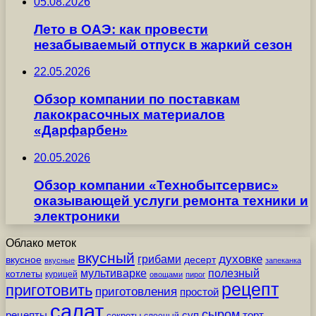
05.08.2026
Лето в ОАЭ: как провести
незабываемый отпуск в жаркий сезон
22.05.2026
Обзор компании по поставкам
лакокрасочных материалов
«Дарфарбен»
20.05.2026
Обзор компании «Технобытсервис»
оказывающей услуги ремонта техники и
электроники
Облако меток
вкусный
грибами
духовке
вкусное
десерт
вкусные
запеканка
мультиварке
полезный
котлеты
курицей
овощами
пирог
рецепт
приготовить
приготовления
простой
салат
сыром
рецепты
суп
торт
секреты