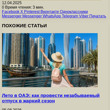
12.04.2025
0
Время чтения: 3 мин.
Facebook
X
Pinterest
Вконтакте
Одноклассники
Messenger
Messenger
WhatsApp
Telegram
Viber
Печатать
ПОХОЖИЕ СТАТЬИ
Лето в ОАЭ: как провести незабываемый
отпуск в жаркий сезон