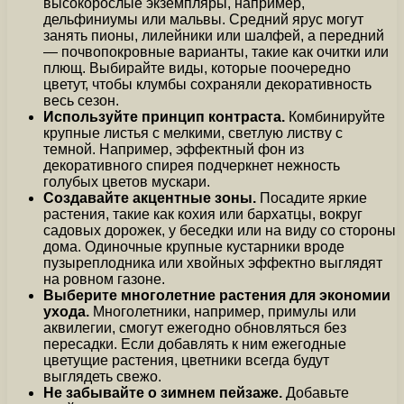
высокорослые экземпляры, например,
дельфиниумы или мальвы. Средний ярус могут
занять пионы, лилейники или шалфей, а передний
— почвопокровные варианты, такие как очитки или
плющ. Выбирайте виды, которые поочередно
цветут, чтобы клумбы сохраняли декоративность
весь сезон.
Используйте принцип контраста.
Комбинируйте
крупные листья с мелкими, светлую листву с
темной. Например, эффектный фон из
декоративного спирея подчеркнет нежность
голубых цветов мускари.
Создавайте акцентные зоны.
Посадите яркие
растения, такие как кохия или бархатцы, вокруг
садовых дорожек, у беседки или на виду со стороны
дома. Одиночные крупные кустарники вроде
пузыреплодника или хвойных эффектно выглядят
на ровном газоне.
Выберите многолетние растения для экономии
ухода.
Многолетники, например, примулы или
аквилегии, смогут ежегодно обновляться без
пересадки. Если добавлять к ним ежегодные
цветущие растения, цветники всегда будут
выглядеть свежо.
Не забывайте о зимнем пейзаже.
Добавьте