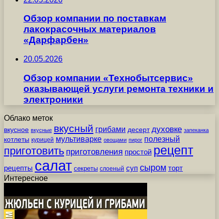
Обзор компании по поставкам
лакокрасочных материалов
«Дарфарбен»
20.05.2026
Обзор компании «Технобытсервис»
оказывающей услуги ремонта техники и
электроники
Облако меток
вкусный
грибами
духовке
вкусное
десерт
вкусные
запеканка
мультиварке
полезный
котлеты
курицей
овощами
пирог
рецепт
приготовить
приготовления
простой
салат
сыром
рецепты
суп
торт
секреты
слоеный
Интересное