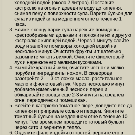
холодной водой (около 2 литров). Поставьте
кастрюлю на огонь и доведите воду до кипения,
снимая пену с поверхности супа. Варите бульон для
супа из индейки на медленном огне в течение 1
часа.
Ближе к концу варки супа нарежьте помидоры
крестообразными дольками и положите их в другую
кастрюлю с кипящей водой. Через 1 минуту слейте
воду и залейте помидоры холодной водой на
несколько минут. Очистите фрукты и тщательно
разомните мякоть вилкой. Очистите фиолетовый
лук и нарежьте его мелкими кусочками.
Вымойте красный чили, очистите чеснок и мелко
порубите ингредиенты ножом. В сковороде
разогрейте 2 — 3 ст. ложки масла. растительное
масло и фиолетовый лук. Через несколько минут
добавьте измельченный чеснок и перец и
обжаривайте овощи еще 2-3 минуты на среднем
огне, периодически помешивая.
Влейте в кастрюлю томатное пюре, доведите все до
кипения и приправьте солью и перцем. Кипятите
томатный бульон на медленном огне в течение 10
минут. Тем временем процедите готовый бульон
через сито и верните в тепло.
Отделите филе индейки от костей, верните его в