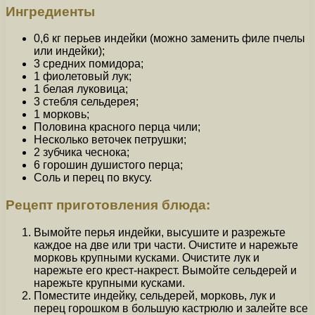
Ингредиенты
0,6 кг перьев индейки (можно заменить филе пчелы
или индейки);
3 средних помидора;
1 фиолетовый лук;
1 белая луковица;
3 стебля сельдерея;
1 морковь;
Половина красного перца чили;
Несколько веточек петрушки;
2 зубчика чеснока;
6 горошин душистого перца;
Соль и перец по вкусу.
Рецепт приготовления блюда:
Вымойте перья индейки, высушите и разрежьте
каждое на две или три части. Очистите и нарежьте
морковь крупными кусками. Очистите лук и
нарежьте его крест-накрест. Вымойте сельдерей и
нарежьте крупными кусками.
Поместите индейку, сельдерей, морковь, лук и
перец горошком в большую кастрюлю и залейте все