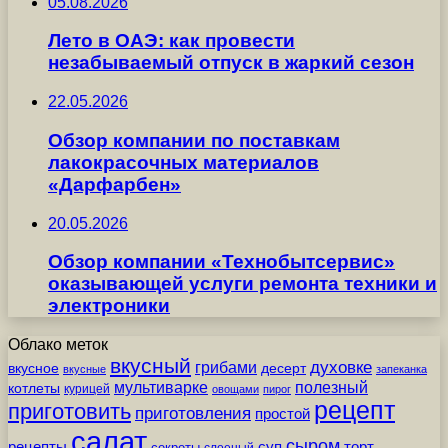
05.08.2026
Лето в ОАЭ: как провести
незабываемый отпуск в жаркий сезон
22.05.2026
Обзор компании по поставкам
лакокрасочных материалов
«Дарфарбен»
20.05.2026
Обзор компании «Технобытсервис»
оказывающей услуги ремонта техники и
электроники
Облако меток
вкусный
грибами
духовке
вкусное
десерт
вкусные
запеканка
мультиварке
полезный
котлеты
курицей
овощами
пирог
рецепт
приготовить
приготовления
простой
салат
сыром
рецепты
суп
торт
секреты