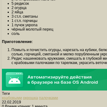
5 редисок
2 огурца
2 яйца
3 ст.л. сметаны
1 ст.л. горчицы
1 пучок укропа
чёрный молотый перец
соль
Приготовление
:
Помыть и почистить огурцы, нарезать на кубики, белк
солью, горчицей, сметаной и мелко порубленным укр
Редис нашинковать кружками, смешать в глубокой м
с крабовыми палочками по тарелкам, украсить веточк
Теги
крабовыми
окрошка
палочками
22.02.2019
0
Время чтения: 1 минута