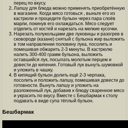
перец по вкусу.
Лапшу для блюда можно применять приобретённую
в магазине. Когда мясо готовься , выньте его из
кастрюли и процедите бульон через пара слоёв
марли, покинув его охлаждаться. Мясо следует
отделить от костей и нарезать на мелкие кусочки.
Нарезать полукольцами две луковицы и разогрев в
сковороде (казане) снятый с бульона жир выложить
в том направлении половину лука, посолить и
помешивая обжарить 2-3 минуты. В кастрюлю
налить 300-400 грамм бульона, выложить
оставшийся лук, посыпать молотым перцем и
довести до кипения. Готовый лук вынуть шумовкой
и уложить в чашку.
В кипящий бульон долить ещё 2-3 черпака,
посолить и положить лапшу, помешивая довести до
готовности. Вынуть лапшу и уложить на
разложенный лук, добавив к блюду сваренное мясо
и украсить по вкусу. Вместе с Бешбармак к столу
подавать в виде супа тёплый бульон.
Бешбармак