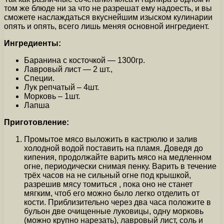
том же блюде ни за что не разрешат ему надоесть, и вы
сможете наслаждаться вкуснейшим изыском кулинарии
опять и опять, всего лишь меняя основной ингредиент.
Ингредиенты:
Баранина с косточкой — 1300гр.
Лавровый лист — 2 шт.,
Специи.
Лук репчатый – 4шт.
Морковь – 1шт.
Лапша
Приготовление:
Промытое мясо выложить в кастрюлю и залив
холодной водой поставить на пламя. Доведя до
кипения, продолжайте варить мясо на медленном
огне, периодически снимая пенку. Варить в течение
трёх часов на не сильный огне под крышкой,
разрешив мясу томиться , пока оно не станет
мягким, чтоб его можно было легко отделить от
кости. Приблизительно через два часа положите в
бульон две очищенные луковицы, одну морковь
(можно крупно нарезать), лавровый лист, соль и