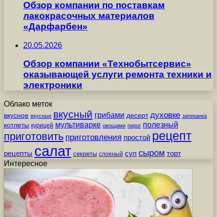
Обзор компании по поставкам
лакокрасочных материалов
«Дарфарбен»
20.05.2026
Обзор компании «Технобытсервис»
оказывающей услуги ремонта техники и
электроники
Облако меток
вкусный
грибами
духовке
вкусное
десерт
вкусные
запеканка
мультиварке
полезный
котлеты
курицей
овощами
пирог
рецепт
приготовить
приготовления
простой
салат
сыром
рецепты
суп
торт
секреты
слоеный
Интересное