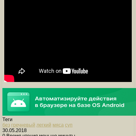
Теги
без
гречневый
легкий
мяса
суп
30.05.2018
0
Время чтения меньше минуты