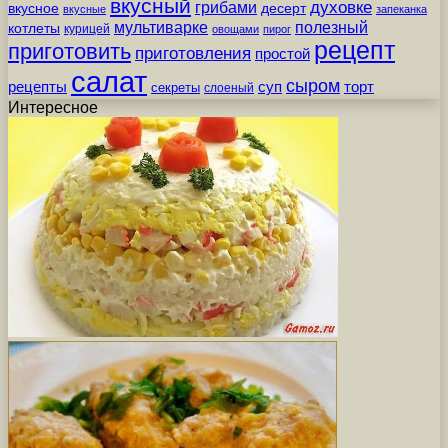
вкусный
грибами
духовке
вкусное
десерт
вкусные
запеканка
мультиварке
полезный
котлеты
курицей
овощами
пирог
рецепт
приготовить
приготовления
простой
салат
сыром
рецепты
суп
торт
секреты
слоеный
Интересное