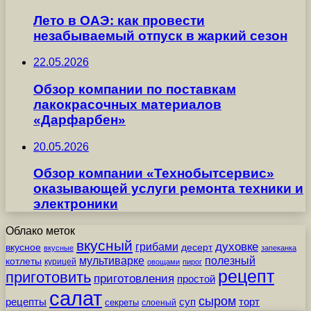
Лето в ОАЭ: как провести
незабываемый отпуск в жаркий сезон
22.05.2026
Обзор компании по поставкам
лакокрасочных материалов
«Дарфарбен»
20.05.2026
Обзор компании «Технобытсервис»
оказывающей услуги ремонта техники и
электроники
Облако меток
вкусный
грибами
духовке
вкусное
десерт
вкусные
запеканка
мультиварке
полезный
котлеты
курицей
овощами
пирог
рецепт
приготовить
приготовления
простой
салат
сыром
рецепты
суп
торт
секреты
слоеный