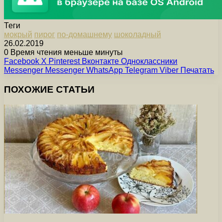
Теги
мокрый
пирог
по-домашнему
шоколадный
26.02.2019
0
Время чтения меньше минуты
Facebook
X
Pinterest
Вконтакте
Одноклассники
Messenger
Messenger
WhatsApp
Telegram
Viber
Печатать
ПОХОЖИЕ СТАТЬИ