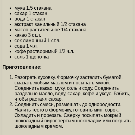
мука 1,5 стакана
сахар 1 стакан
вода 1 стакан
экстракт ванильный 1/2 стакана
масло растительное 1/4 стакана
какао 3 ст.л.
сок лимонный 1 ст.л.
сода 1 ч.л.
кофе растворимый 1/2 ч.л.
соль 1 щепотка
Приготовление:
Разогреть духовку. Формочку застелить бумагой,
смазать любым маслом и посыпать мукой.
Соединить какао, муку, соль и соду. Соединить
раздельно масло, воду, сахар, кофе и уксус. Взбить,
чтобы растаял сахар.
Соединить смеси, размешать до однородности.
Налить тесто в формочку, готовить мин. сорок.
Охладить и порезать. Сверху посыпать мокрый
шоколадный пирог тертым шоколадом или покрыть
шоколадным кремом.