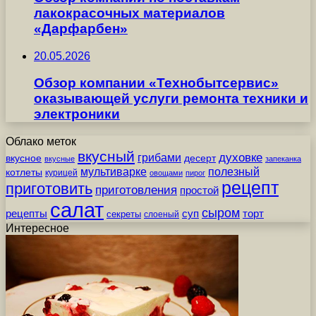
лакокрасочных материалов
«Дарфарбен»
20.05.2026
Обзор компании «Технобытсервис»
оказывающей услуги ремонта техники и
электроники
Облако меток
вкусный
грибами
духовке
вкусное
десерт
вкусные
запеканка
мультиварке
полезный
котлеты
курицей
овощами
пирог
рецепт
приготовить
приготовления
простой
салат
сыром
рецепты
суп
торт
секреты
слоеный
Интересное