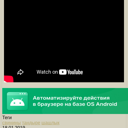
Теги
свинины
тандыре
шашлык
18.01.2019