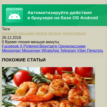
Теги
куриный
овощами
окорок
фольге
черносливом
26.12.2018
0
Время чтения меньше минуты
Facebook
X
Pinterest
Вконтакте
Одноклассники
Messenger
Messenger
WhatsApp
Telegram
Viber
Печатать
ПОХОЖИЕ СТАТЬИ