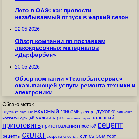
Лето в ОАЭ: как провести
незабываемый отпуск в жаркий сезон
22.05.2026
Обзор компании по поставкам
лакокрасочных материалов
«Дарфарбен»
20.05.2026
Обзор компании «Технобытсервис»
оказывающей услуги ремонта техники и
электроники
Облако меток
вкусный
грибами
духовке
вкусное
десерт
вкусные
запеканка
мультиварке
полезный
котлеты
курицей
овощами
пирог
рецепт
приготовить
приготовления
простой
салат
сыром
рецепты
суп
торт
секреты
слоеный