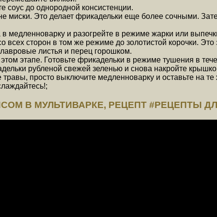
те соус до однородной консистенции.
е миски. Это делает фрикадельки еще более сочными. За
 в медленноварку и разогрейте в режиме жарки или выпечк
 всех сторон в том же режиме до золотистой корочки. Это 
лавровые листья и перец горошком.
этом этапе. Готовьте фрикадельки в режиме тушения в тече
адельки рубленой свежей зеленью и снова накройте крышко
 травы, просто выключите медленноварку и оставьте на те 
слаждайтесь!;
СОМ В МУЛЬТИВАРКЕ, РЕЦЕПТ #РЕЦЕПТЫ ДЛ