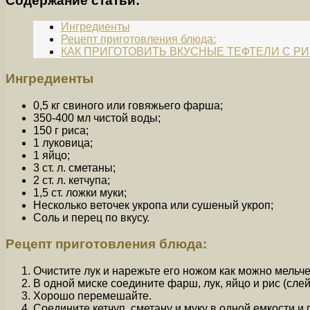
Содержание статьи:
Ингредиенты
Рецепт приготовления блюда:
КАК ПРИГОТОВИТЬ ВКУСНЫЕ ТЕФТЕЛИ С Р
Ингредиенты
0,5 кг свиного или говяжьего фарша;
350-400 мл чистой воды;
150 г риса;
1 луковица;
1 яйцо;
3 ст. л. сметаны;
2 ст. л. кетчупа;
1,5 ст. ложки муки;
Несколько веточек укропа или сушеный укроп;
Соль и перец по вкусу.
Рецепт приготовления блюда:
Очистите лук и нарежьте его ножом как можно мельче
В одной миске соедините фарш, лук, яйцо и рис (сле
Хорошо перемешайте.
Соедините кетчуп, сметану и муку в одной емкости и