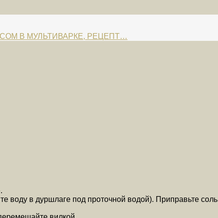
ИСОМ В МУЛЬТИВАРКЕ, РЕЦЕПТ…
.
йте воду в дуршлаге под проточной водой). Приправьте сол
 перемешайте вилкой.