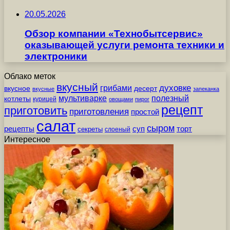
20.05.2026
Обзор компании «Технобытсервис»
оказывающей услуги ремонта техники и
электроники
Облако меток
вкусный
грибами
духовке
вкусное
десерт
вкусные
запеканка
мультиварке
полезный
котлеты
курицей
овощами
пирог
рецепт
приготовить
приготовления
простой
салат
сыром
рецепты
суп
торт
секреты
слоеный
Интересное