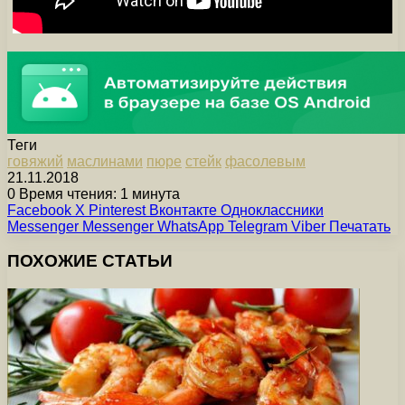
Теги
говяжий
маслинами
пюре
стейк
фасолевым
21.11.2018
0
Время чтения: 1 минута
Facebook
X
Pinterest
Вконтакте
Одноклассники
Messenger
Messenger
WhatsApp
Telegram
Viber
Печатать
ПОХОЖИЕ СТАТЬИ