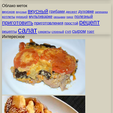
Облако меток
вкусный
грибами
духовке
вкусное
десерт
вкусные
запеканка
мультиварке
полезный
котлеты
курицей
овощами
пирог
рецепт
приготовить
приготовления
простой
салат
сыром
рецепты
суп
торт
секреты
слоеный
Интересное