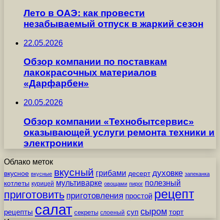
Лето в ОАЭ: как провести
незабываемый отпуск в жаркий сезон
22.05.2026
Обзор компании по поставкам
лакокрасочных материалов
«Дарфарбен»
20.05.2026
Обзор компании «Технобытсервис»
оказывающей услуги ремонта техники и
электроники
Облако меток
вкусный
грибами
духовке
вкусное
десерт
вкусные
запеканка
мультиварке
полезный
котлеты
курицей
овощами
пирог
рецепт
приготовить
приготовления
простой
салат
сыром
рецепты
суп
торт
секреты
слоеный