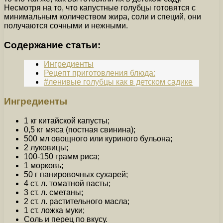
Несмотря на то, что капустные голубцы готовятся с
минимальным количеством жира, соли и специй, они
получаются сочными и нежными.
Содержание статьи:
Ингредиенты
Рецепт приготовления блюда:
#ленивые голубцы как в детском садике
Ингредиенты
1 кг китайской капусты;
0,5 кг мяса (постная свинина);
500 мл овощного или куриного бульона;
2 луковицы;
100-150 грамм риса;
1 морковь;
50 г панировочных сухарей;
4 ст. л. томатной пасты;
3 ст. л. сметаны;
2 ст. л. растительного масла;
1 ст. ложка муки;
Соль и перец по вкусу.