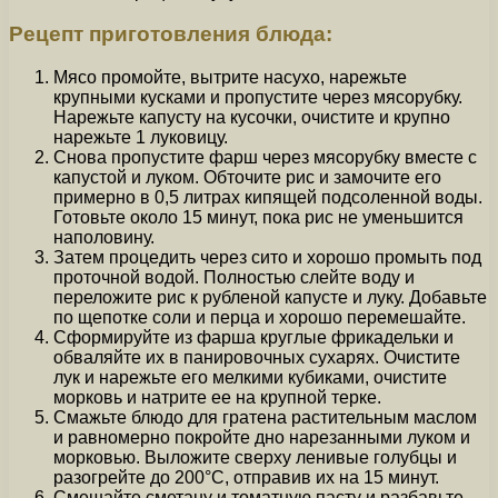
Рецепт приготовления блюда:
Мясо промойте, вытрите насухо, нарежьте
крупными кусками и пропустите через мясорубку.
Нарежьте капусту на кусочки, очистите и крупно
нарежьте 1 луковицу.
Снова пропустите фарш через мясорубку вместе с
капустой и луком. Обточите рис и замочите его
примерно в 0,5 литрах кипящей подсоленной воды.
Готовьте около 15 минут, пока рис не уменьшится
наполовину.
Затем процедить через сито и хорошо промыть под
проточной водой. Полностью слейте воду и
переложите рис к рубленой капусте и луку. Добавьте
по щепотке соли и перца и хорошо перемешайте.
Сформируйте из фарша круглые фрикадельки и
обваляйте их в панировочных сухарях. Очистите
лук и нарежьте его мелкими кубиками, очистите
морковь и натрите ее на крупной терке.
Смажьте блюдо для гратена растительным маслом
и равномерно покройте дно нарезанными луком и
морковью. Выложите сверху ленивые голубцы и
разогрейте до 200°C, отправив их на 15 минут.
Смешайте сметану и томатную пасту и разбавьте