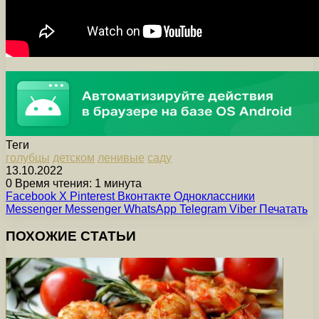
Теги
голубцы
детском
ленивые
саду
13.10.2022
0
Время чтения: 1 минута
Facebook
X
Pinterest
Вконтакте
Одноклассники
Messenger
Messenger
WhatsApp
Telegram
Viber
Печатать
ПОХОЖИЕ СТАТЬИ