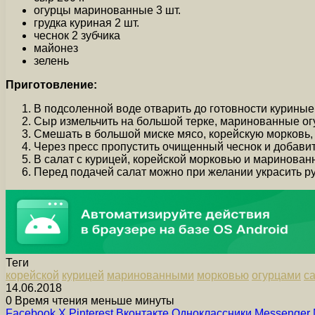
огурцы маринованные 3 шт.
грудка куриная 2 шт.
чеснок 2 зубчика
майонез
зелень
Приготовление:
В подсоленной воде отварить до готовности куриные 
Сыр измельчить на большой терке, маринованные ог
Смешать в большой миске мясо, корейскую морковь, 
Через пресс пропустить очищенный чеснок и добави
В салат с курицей, корейской морковью и маринова
Перед подачей салат можно при желании украсить р
Теги
корейской
курицей
маринованными
морковью
огурцами
с
14.06.2018
0
Время чтения меньше минуты
Facebook
X
Pinterest
Вконтакте
Одноклассники
Messenger