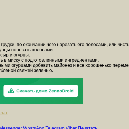
грудки, по окончании чего нарезать его полосами, или чист
урцы порезать полосами.
сыр и огурцы.
ть в миску с подготовленными ингредиентами.
нными огурцами добавить майонез и все хорошенько переме
убленой свежей зеленью.
алат
Messenger
WhatsApp
Telegram
Viber
Печатать