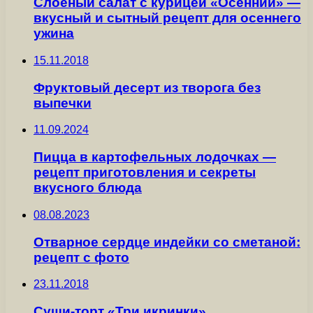
Слоеный салат с курицей «Осенний» —
вкусный и сытный рецепт для осеннего
ужина
15.11.2018
Фруктовый десерт из творога без
выпечки
11.09.2024
Пицца в картофельных лодочках —
рецепт приготовления и секреты
вкусного блюда
08.08.2023
Отварное сердце индейки со сметаной:
рецепт с фото
23.11.2018
Суши-торт «Три икринки»