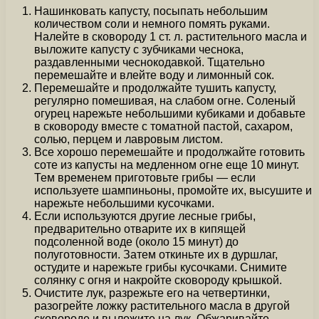
Нашинковать капусту, посыпать небольшим
количеством соли и немного помять руками.
Налейте в сковороду 1 ст. л. растительного масла и
выложите капусту с зубчиками чеснока,
раздавленными чеснокодавкой. Тщательно
перемешайте и влейте воду и лимонный сок.
Перемешайте и продолжайте тушить капусту,
регулярно помешивая, на слабом огне. Соленый
огурец нарежьте небольшими кубиками и добавьте
в сковороду вместе с томатной пастой, сахаром,
солью, перцем и лавровым листом.
Все хорошо перемешайте и продолжайте готовить
соте из капусты на медленном огне еще 10 минут.
Тем временем приготовьте грибы — если
используете шампиньоны, промойте их, высушите и
нарежьте небольшими кусочками.
Если используются другие лесные грибы,
предварительно отварите их в кипящей
подсоленной воде (около 15 минут) до
полуготовности. Затем откиньте их в дуршлаг,
остудите и нарежьте грибы кусочками. Снимите
солянку с огня и накройте сковороду крышкой.
Очистите лук, разрежьте его на четвертинки,
разогрейте ложку растительного масла в другой
сковороде и выложите на лук. Обжаривайте