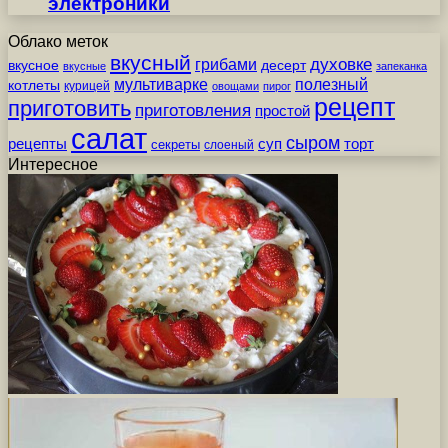
электроники
Облако меток
вкусный
грибами
духовке
вкусное
десерт
вкусные
запеканка
мультиварке
полезный
котлеты
курицей
овощами
пирог
рецепт
приготовить
приготовления
простой
салат
сыром
рецепты
суп
торт
секреты
слоеный
Интересное