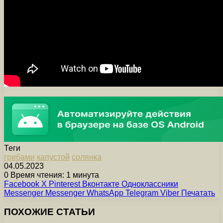
Теги
грибами
капустой
солянка
04.05.2023
0
Время чтения: 1 минута
Facebook
X
Pinterest
Вконтакте
Одноклассники
Messenger
Messenger
WhatsApp
Telegram
Viber
Печатать
ПОХОЖИЕ СТАТЬИ