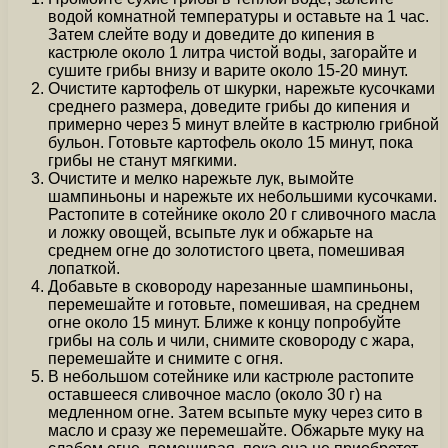
водой комнатной температуры и оставьте на 1 час.
Затем слейте воду и доведите до кипения в
кастрюле около 1 литра чистой воды, загорайте и
сушите грибы внизу и варите около 15-20 минут.
Очистите картофель от шкурки, нарежьте кусочками
среднего размера, доведите грибы до кипения и
примерно через 5 минут влейте в кастрюлю грибной
бульон. Готовьте картофель около 15 минут, пока
грибы не станут мягкими.
Очистите и мелко нарежьте лук, вымойте
шампиньоны и нарежьте их небольшими кусочками.
Растопите в сотейнике около 20 г сливочного масла
и ложку овощей, всыпьте лук и обжарьте на
среднем огне до золотистого цвета, помешивая
лопаткой.
Добавьте в сковороду нарезанные шампиньоны,
перемешайте и готовьте, помешивая, на среднем
огне около 15 минут. Ближе к концу попробуйте
грибы на соль и чили, снимите сковороду с жара,
перемешайте и снимите с огня.
В небольшом сотейнике или кастрюле растопите
оставшееся сливочное масло (около 30 г) на
медленном огне. Затем всыпьте муку через сито в
масло и сразу же перемешайте. Обжарьте муку на