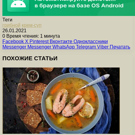
Теги
грибной
крем-суп
26.01.2021
0
Время чтения: 1 минута
Facebook
X
Pinterest
Вконтакте
Одноклассники
Messenger
Messenger
WhatsApp
Telegram
Viber
Печатать
ПОХОЖИЕ СТАТЬИ