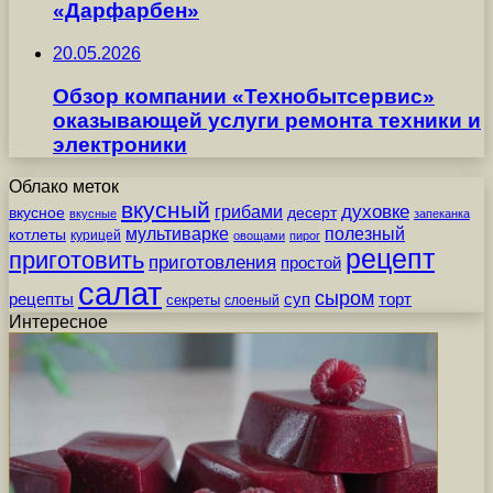
«Дарфарбен»
20.05.2026
Обзор компании «Технобытсервис»
оказывающей услуги ремонта техники и
электроники
Облако меток
вкусный
грибами
духовке
вкусное
десерт
вкусные
запеканка
мультиварке
полезный
котлеты
курицей
овощами
пирог
рецепт
приготовить
приготовления
простой
салат
сыром
рецепты
суп
торт
секреты
слоеный
Интересное