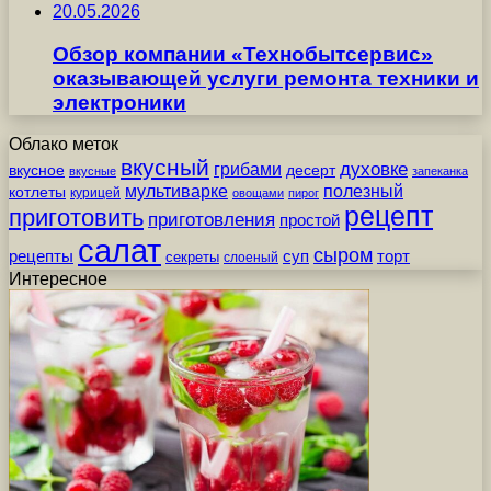
20.05.2026
Обзор компании «Технобытсервис»
оказывающей услуги ремонта техники и
электроники
Облако меток
вкусный
грибами
духовке
вкусное
десерт
вкусные
запеканка
мультиварке
полезный
котлеты
курицей
овощами
пирог
рецепт
приготовить
приготовления
простой
салат
сыром
рецепты
суп
торт
секреты
слоеный
Интересное