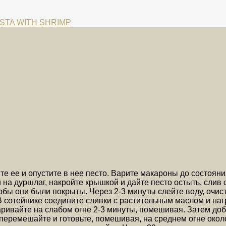
ASTA WITH SHRIMP
те ее и опустите в нее песто. Варите макароны до состояни
 на дуршлаг, накройте крышкой и дайте песто остыть, слив 
тобы они были покрыты. Через 2-3 минуты слейте воду, очис
В сотейнике соедините сливки с растительным маслом и наг
аривайте на слабом огне 2-3 минуты, помешивая. Затем доб
перемешайте и готовьте, помешивая, на среднем огне около