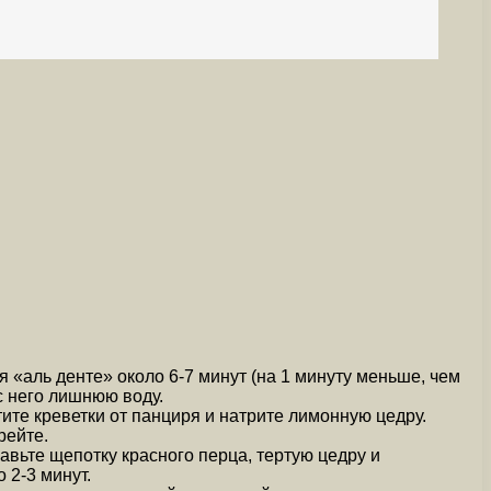
я «аль денте» около 6-7 минут (на 1 минуту меньше, чем
с него лишнюю воду.
тите креветки от панциря и натрите лимонную цедру.
рейте.
авьте щепотку красного перца, тертую цедру и
 2-3 минут.