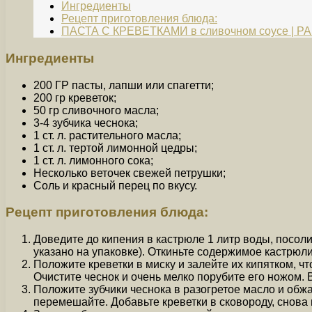
Ингредиенты
Рецепт приготовления блюда:
ПАСТА С КРЕВЕТКАМИ в сливочном соусе | P
Ингредиенты
200 ГР пасты, лапши или спагетти;
200 гр креветок;
50 гр сливочного масла;
3-4 зубчика чеснока;
1 ст. л. растительного масла;
1 ст. л. тертой лимонной цедры;
1 ст. л. лимонного сока;
Несколько веточек свежей петрушки;
Соль и красный перец по вкусу.
Рецепт приготовления блюда:
Доведите до кипения в кастрюле 1 литр воды, посоли
указано на упаковке). Откиньте содержимое кастрюли
Положите креветки в миску и залейте их кипятком, ч
Очистите чеснок и очень мелко порубите его ножом. 
Положите зубчики чеснока в разогретое масло и обж
перемешайте. Добавьте креветки в сковороду, снова 