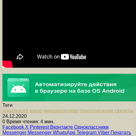
Теги
идеального
какао
микроволновке
приготовления
секреты
24.12.2020
0
Время чтения: 4 мин.
Facebook
X
Pinterest
Вконтакте
Одноклассники
Messenger
Messenger
WhatsApp
Telegram
Viber
Печатать