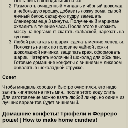
Поставить в холодильник на час.
Размолоть очищенный миндаль и чёрный шоколад
в небольшую крошку, добавить ложку рома, сырой
яичный белок, сахарную пудру, замешать
блендером еще 3 минуты. Полученный марципан
охладить в течение часа. После этого выложить
массу на пергамент, скатать колбаской, нарезать на
кусочки.
Любой раскатать в шарик, сделать мелкие лепешки.
Положить на них по половине чайной ложки
шоколадной начинки, защипать края, сформовать
шарик. Натереть молочный шоколад для обсыпки.
Готовые домашние конфеты с вишневым ликером
обвалять в шоколадной стружке.
Совет
Чтобы миндаль хорошо и быстро очистился, его надо
залить кипятком на пять мин., после этого воду слить.
Для изготовление можно взять любой ликер, но одним из
лучших вариантов будет вишневый.
Домашние конфеты! Трюфели и Ферреро
роше! | How to make home candies!