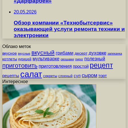
«Дарфарбен»
20.05.2026
Обзор компании «Технобытсервис»
оказывающей услуги ремонта техники и
электроники
Облако меток
вкусный
грибами
духовке
вкусное
десерт
вкусные
запеканка
мультиварке
полезный
котлеты
курицей
овощами
пирог
рецепт
приготовить
приготовления
простой
салат
сыром
рецепты
суп
торт
секреты
слоеный
Интересное