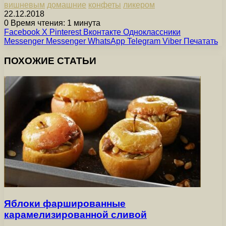
вишневым
домашние
конфеты
ликером
22.12.2018
0
Время чтения: 1 минута
Facebook
X
Pinterest
Вконтакте
Одноклассники
Messenger
Messenger
WhatsApp
Telegram
Viber
Печатать
ПОХОЖИЕ СТАТЬИ
Яблоки фаршированные
карамелизированной сливой