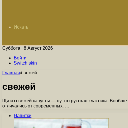
Искать
Суббота , 8 Август 2026
Войти
Switch skin
Главная
/
свежей
свежей
Щи из свежей капусты — ну это русская классика. Вообще 
отличались от современных. …
Напитки