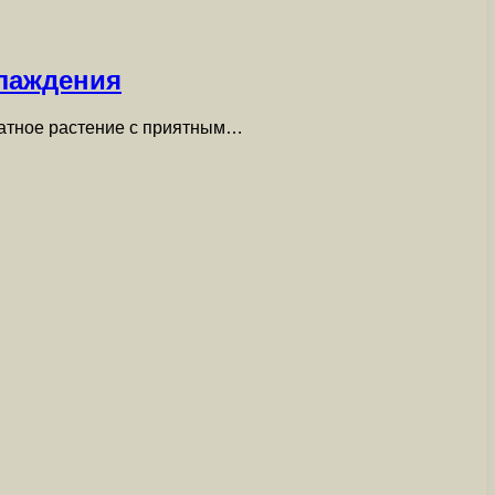
хлаждения
матное растение с приятным…