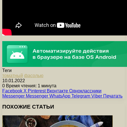
Теги
томатный
фасолью
10.01.2022
0
Время чтения: 1 минута
Facebook
X
Pinterest
Вконтакте
Одноклассники
Messenger
Messenger
WhatsApp
Telegram
Viber
Печатать
ПОХОЖИЕ СТАТЬИ