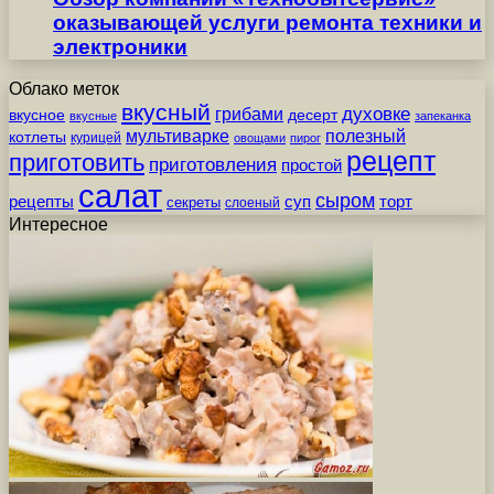
оказывающей услуги ремонта техники и
электроники
Облако меток
вкусный
грибами
духовке
вкусное
десерт
вкусные
запеканка
мультиварке
полезный
котлеты
курицей
овощами
пирог
рецепт
приготовить
приготовления
простой
салат
сыром
рецепты
суп
торт
секреты
слоеный
Интересное