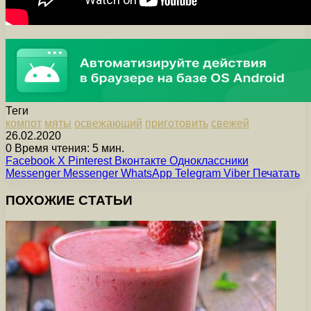
Теги
компот
мяты
освежающий
приготовить
свежей
26.02.2020
0
Время чтения: 5 мин.
Facebook
X
Pinterest
Вконтакте
Одноклассники
Messenger
Messenger
WhatsApp
Telegram
Viber
Печатать
ПОХОЖИЕ СТАТЬИ