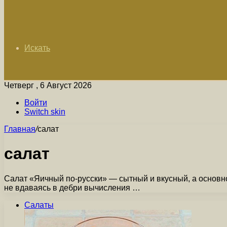
Искать
Четверг , 6 Август 2026
Войти
Switch skin
Главная
/
салат
салат
Салат «Яичный по-русски» — сытный и вкусный, а основно
не вдаваясь в дебри вычисления …
Салаты